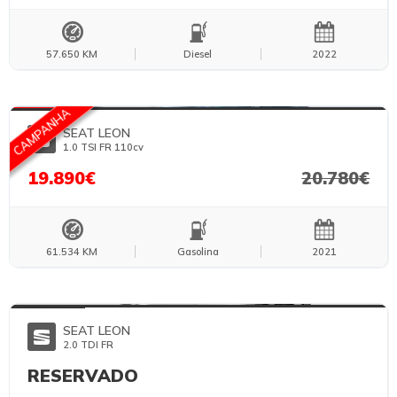
57.650 KM
Diesel
2022
FOTOS TEMPORÁRIAS
CAMPANHA
SEAT LEON
1.0 TSI FR 110cv
19.890€
20.780€
61.534 KM
Gasolina
2021
FOTOS TEMPORÁRIAS
SEAT LEON
2.0 TDI FR
RESERVADO