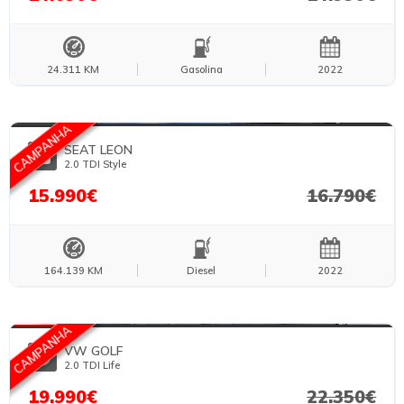
24.311 KM
Gasolina
2022
FOTOS TEMPORÁRIAS
CAMPANHA
SEAT LEON
2.0 TDI Style
15.990€
16.790€
164.139 KM
Diesel
2022
FOTOS TEMPORÁRIAS
CAMPANHA
VW GOLF
2.0 TDI Life
19.990€
22.350€