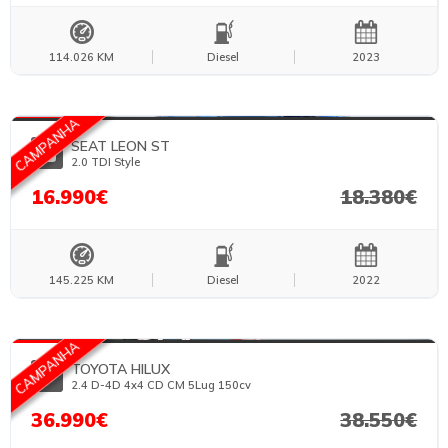
114.026 KM
Diesel
2023
FOTOS TEMPORÁRIAS
CAMPANHA
SEAT LEON ST
2.0 TDI Style
16.990€
18.380€
145.225 KM
Diesel
2022
CAMPANHA
TOYOTA HILUX
2.4 D-4D 4x4 CD CM 5Lug 150cv
36.990€
38.550€