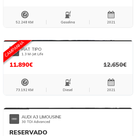
52.248 KM
Gasolina
2021
FOTOS TEMPORÁRIAS
CAMPANHA
FIAT TIPO
1.3 M-Jet Life
11.890€
12.650€
73.192 KM
Diesel
2021
FOTOS TEMPORÁRIAS
AUDI A3 LIMOUSINE
30 TDI Advanced
RESERVADO