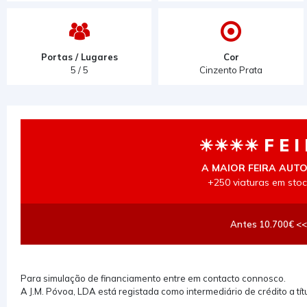
Portas / Lugares
Cor
5 / 5
Cinzento Prata
☀☀☀☀ F E I
A MAIOR FEIRA AUT
+250 viaturas em stoc
Antes 10.700€ <<
Para simulação de financiamento entre em contacto connosco.
A J.M. Póvoa, LDA está registada como intermediário de crédito a tí