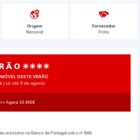
Origem
Fornecedor
Nacional
Frota
 R Ã O ☀☀☀☀
OMÓVEL DESTE VERÃO
k | só até 9 de agosto
>> Agora 10.490€
tulo acessório no Banco de Portugal sob o nº 848.