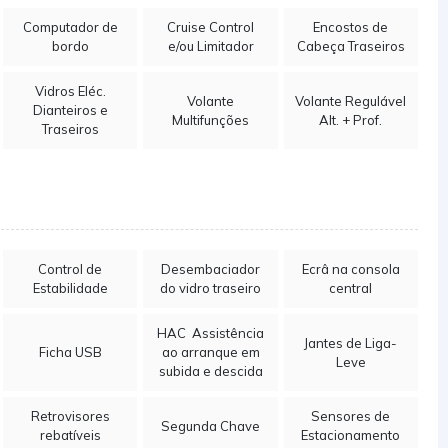
Computador de
Cruise Control
Encostos de
bordo
e/ou Limitador
Cabeça Traseiros
Vidros Eléc.
Volante
Volante Regulável
Dianteiros e
Multifunções
Alt. + Prof.
Traseiros
Control de
Desembaciador
Ecrâ na consola
Estabilidade
do vidro traseiro
central
HAC  Assistência
Jantes de Liga-
Ficha USB
ao arranque em
Leve
subida e descida
Retrovisores
Sensores de
Segunda Chave
rebatíveis
Estacionamento