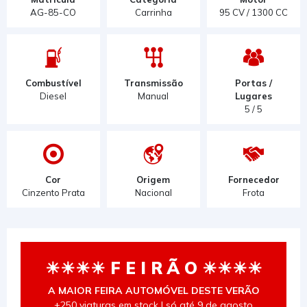
AG-85-CO
Carrinha
95 CV / 1300 CC
Combustível
Transmissão
Portas /
Diesel
Manual
Lugares
5 / 5
Cor
Origem
Fornecedor
Cinzento Prata
Nacional
Frota
☀☀☀☀ F E I R Ã O ☀☀☀☀
A MAIOR FEIRA AUTOMÓVEL DESTE VERÃO
+250 viaturas em stock | só até 9 de agosto