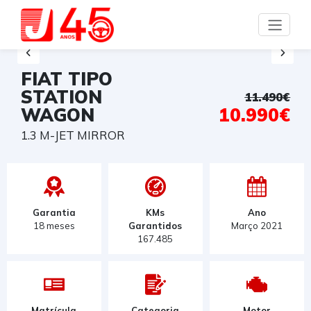
FIAT TIPO
STATION
11.490€
WAGON
10.990€
1.3 M-JET MIRROR
Garantia
KMs
Ano
18 meses
Garantidos
Março 2021
167.485
Matrícula
Categoria
Motor