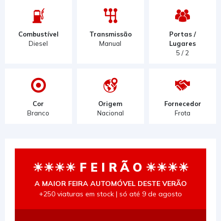
Combustível
Transmissão
Portas /
Diesel
Manual
Lugares
5 / 2
Cor
Origem
Fornecedor
Branco
Nacional
Frota
☀☀☀☀ F E I R Ã O ☀☀☀☀
A MAIOR FEIRA AUTOMÓVEL DESTE VERÃO
+250 viaturas em stock | só até 9 de agosto