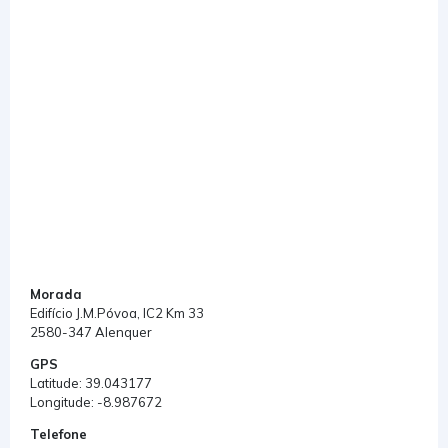
Morada
Edifício J.M.Póvoa, IC2 Km 33
2580-347 Alenquer
GPS
Latitude: 39.043177
Longitude: -8.987672
Telefone