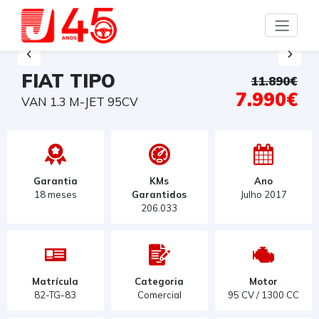
FIAT TIPO
11.890€
7.990€
VAN 1.3 M-JET 95CV
Garantia
KMs
Ano
18 meses
Garantidos
Julho 2017
206.033
Matrícula
Categoria
Motor
82-TG-83
Comercial
95 CV / 1300 CC