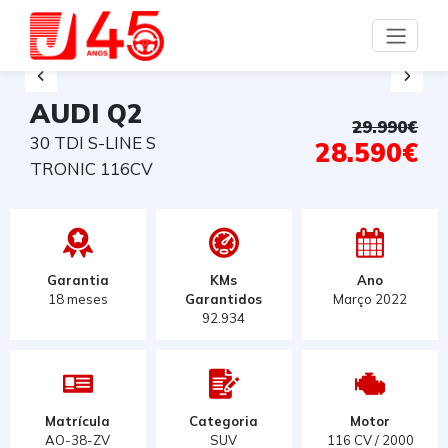
AUDI Q2
29.990€
30 TDI S-LINE S
28.590€
TRONIC 116CV
Garantia
KMs
Ano
18 meses
Garantidos
Março 2022
92.934
Matrícula
Categoria
Motor
AO-38-ZV
SUV
116 CV / 2000