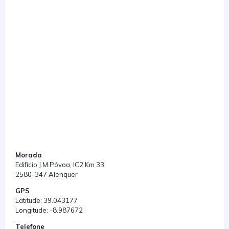
Morada
Edifício J.M.Póvoa, IC2 Km 33
2580-347 Alenquer
GPS
Latitude: 39.043177
Longitude: -8.987672
Telefone