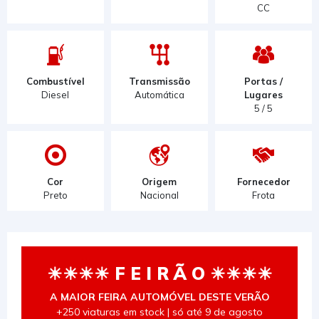
CC
Combustível
Transmissão
Portas /
Diesel
Automática
Lugares
5 / 5
Cor
Origem
Fornecedor
Preto
Nacional
Frota
☀☀☀☀ F E I R Ã O ☀☀☀☀
A MAIOR FEIRA AUTOMÓVEL DESTE VERÃO
+250 viaturas em stock | só até 9 de agosto